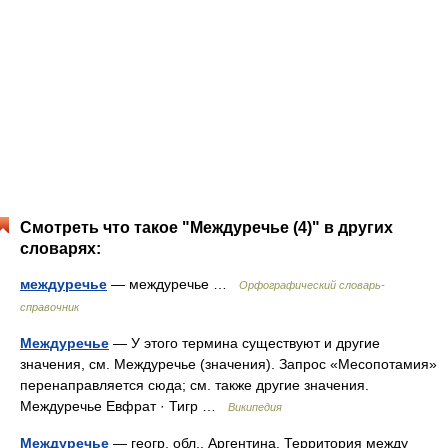
Смотреть что такое "Междуречье (4)" в других
словарях:
междуречье
— междуречье …
Орфографический словарь-
справочник
Междуречье
— У этого термина существуют и другие
значения, см. Междуречье (значения). Запрос «Месопотамия»
перенаправляется сюда; см. также другие значения.
Междуречье Евфрат · Тигр …
Википедия
Междуречье
— геогр. обл., Аргентина. Территория между