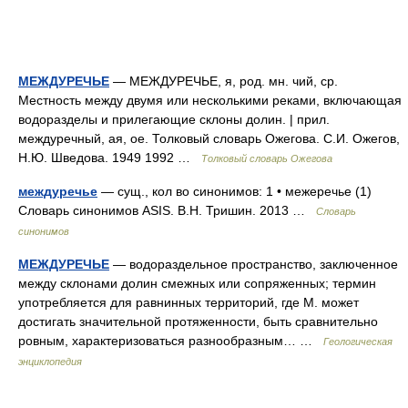
МЕЖДУРЕЧЬЕ
— МЕЖДУРЕЧЬЕ, я, род. мн. чий, ср.
Местность между двумя или несколькими реками, включающая
водоразделы и прилегающие склоны долин. | прил.
междуречный, ая, ое. Толковый словарь Ожегова. С.И. Ожегов,
Н.Ю. Шведова. 1949 1992 …
Толковый словарь Ожегова
междуречье
— сущ., кол во синонимов: 1 • межеречье (1)
Словарь синонимов ASIS. В.Н. Тришин. 2013 …
Словарь
синонимов
МЕЖДУРЕЧЬЕ
— водораздельное пространство, заключенное
между склонами долин смежных или сопряженных; термин
употребляется для равнинных территорий, где М. может
достигать значительной протяженности, быть сравнительно
ровным, характеризоваться разнообразным… …
Геологическая
энциклопедия