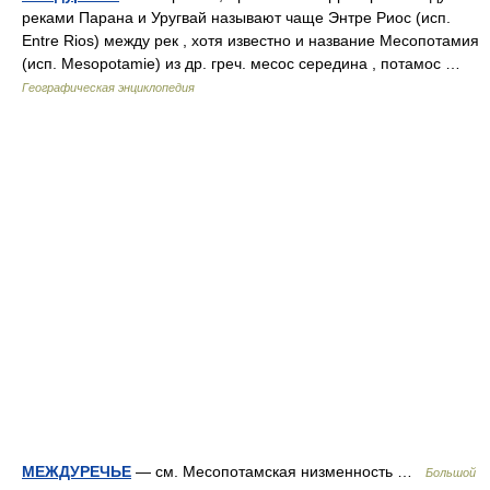
реками Парана и Уругвай называют чаще Энтре Риос (исп.
Entre Rios) между рек , хотя известно и название Месопотамия
(исп. Mesopotamie) из др. греч. месос середина , потамос …
Географическая энциклопедия
МЕЖДУРЕЧЬЕ
— см. Месопотамская низменность …
Большой