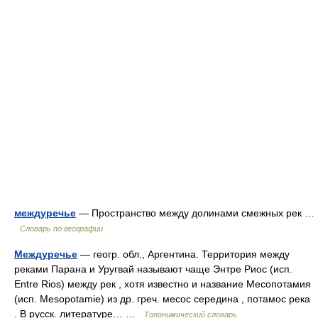
междуречье
— Пространство между долинами смежных рек …
Словарь по географии
Междуречье
— геогр. обл., Аргентина. Территория между
реками Парана и Уругвай называют чаще Энтре Риос (исп.
Entre Rios) между рек , хотя известно и название Месопотамия
(исп. Mesopotamie) из др. греч. месос середина , потамос река
. В русск. литературе… …
Топонимический словарь